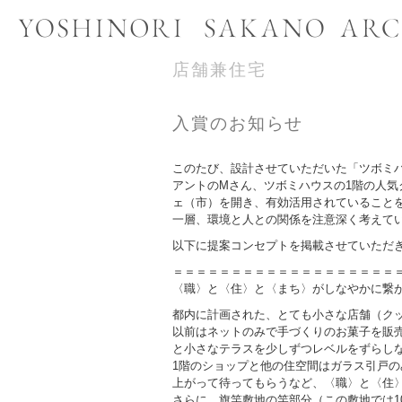
店舗兼住宅
入賞のお知らせ
このたび、設計させていただいた「ツボミハ
アントのMさん、ツボミハウスの1階の人気
ェ（市）を開き、有効活用されていること
一層、環境と人との関係を注意深く考えて
以下に提案コンセプトを掲載させていただ
＝＝＝＝＝＝＝＝＝＝＝＝＝＝＝＝＝＝＝
〈職〉と〈住〉と〈まち〉がしなやかに繋
都内に計画された、とても小さな店舗（ク
以前はネットのみで手づくりのお菓子を販売
と小さなテラスを少しずつレベルをずらし
1階のショップと他の住空間はガラス引戸
上がって待ってもらうなど、〈職〉と〈住
さらに、旗竿敷地の竿部分（この敷地では