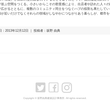
が並ぶ空間をつくる。小さいからこその密度感により、出店者や訪れた人々の
が広がるとともに、複数のコミュニティ同士をつなぐハブの役割も果たしてい
離が近いだけでなくそれらの領域がしなやかにつながりあう暮らしが、都市を
：2013年12月12日 ｜ 投稿者：坂野 由典
Copyright © 坂野由典建築設計事務所. All rights reserved.