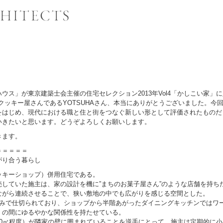
ウス」が東京建築士会主催の住宅セレクション2013年Vol4「かしこい家」
クッキー屋さんであるYOTSUHAさん、本当にありがとうございました。今
をはじめ、現代における職と住と街をつなぐ新しい形として評価されたものだ
いきたいと思います。どうぞよろしくお願いします。
きます。
＝＝＝＝＝
がり合う暮らし
ッキーショップ）併用住宅である。
していた施主は、家の設計を機に”まちのお菓子屋さん”のような店舗を持ち
ながら連続させることで、狭い敷地の中でも広がりを感じる空間とした。
のみで仕切られており、ショップから半階あがったダイニングキッチンではワ
〉の間にゆるやかな関係性を持たせている。
10㎡程度）が隣家の壁に囲まれていることを逆手にとって、施主は定期的に