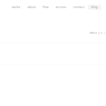
works
about
flow
access
contact
blog
99%チョコ ＞